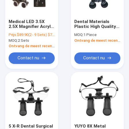
Contacteer ons
Medical LED 3.5X
Dental Materials
2.5X Magnifier Acrylic
Plastic High Quality
tand chirurgische loupes
Dental Binocular
Binocular Surgical
Prijs:
$89.90(2 - 9 Sets) $79.50(10 - 99 Sets) $65.90(>=100 Sets)
MOQ:
1 Piece
Headband Magnifying
Loupes For Sale
MOQ:
2 Sets
Ontvang de meest recente Prijs
Glasses Surgical
Bioculaire chirurgische lupen
Loupes
Ontvang de meest recente Prijs
Verstelbare chirurgische lupen
Contact nu
Contact nu
Chirurgische vergrootglassen
Chirurgische scherpheidsvergroters
Tandheelkundige microscoop
Draagbare tandheelkundige microscoop
ENT Chirurgische Microscoop
5 X-R Dental Surgical
YUYO 8X Metal