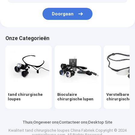
Doorgaan
Onze Categorieën
tand chirurgische
Bioculaire
Verstelbare
loupes
chirurgische lupen
chirurgische l
Thuis
Ongeveer ons
Contacteer ons
Desktop Site
Kwaliteit
tand chirurgische loupes
China Fabriek.Copyright © 2024
surgicalloupe.com. All Rights Reserved.