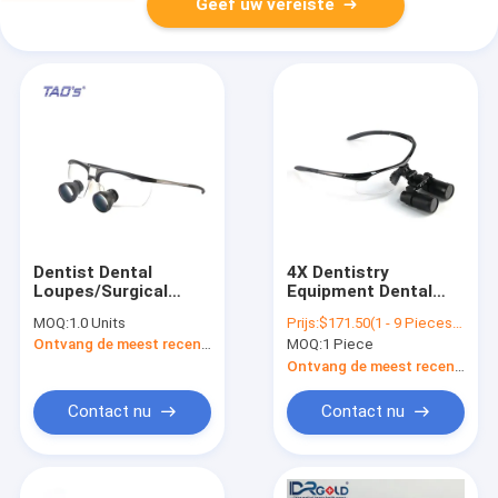
Geef uw vereiste
Dentist Dental
4X Dentistry
Loupes/Surgical
Equipment Dental
Binocular Surgical
Surgical Loupes For
MOQ:
1.0 Units
Prijs:
$171.50(1 - 9 Pieces) $128.50(10 - 99 Pieces) $114.00(>=100 Pieces)
Operation
Dentists Case
Ontvang de meest recente Prijs
MOQ:
1 Piece
Loupes/ENT TTL
Prismatic Field Of
3.5X Surgical Loupes
View 55-65mm
Ontvang de meest recente Prijs
Contact nu
Contact nu