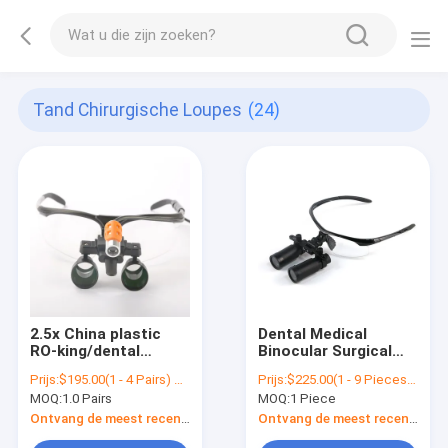
Tand Chirurgische Loupes
(24)
2.5x China plastic
Dental Medical
RO-king/dental
Binocular Surgical
equipment/microsurgery
Loupes 5x Magnifier
Prijs:
$195.00(1 - 4 Pairs) $105.00(>=5 Pairs)
Prijs:
$225.00(1 - 9 Pieces) $178.00(10 - 99 Pieces) $122.80(>=100 Pieces)
surgical loupes with
Dental Medical
MOQ:
1.0 Pairs
MOQ:
1 Piece
long working ditance
Surgical Loupes
+headlamp
Ontvang de meest recente Prijs
Ontvang de meest recente Prijs