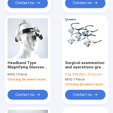
Contact nu
Contact nu
Headband Type
Surgical examination
Magnifying Glasses
and operations grade
Dental Surgical
cheap dental
MOQ:
1 Piece
Prijs:
$29.00(1 - 9 Pieces) $27.00(10 - 49 Pieces) $26.00(50 - 99 Pieces) $23.00(>=100 Pieces)
Binocular Magnifying
cordless loupes and
Ontvang de meest recente Prijs
MOQ:
1 Piece
Glasses Dental
surgical loupes
Surgical Loupes
dental magnifier led
Ontvang de meest recente Prijs
light
Contact nu
Contact nu