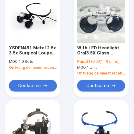
YSDEN491 Metal 2.5x
With LED Headlight
3.5x Surgical Loupes
Oral3.5X Glass
Magnifying Binocular
Binocular Medical
MOQ:
1.0 Sets
Prijs:
$130.00(1 - 9 Units) $110.00(>=10 Units)
Dental Loupes For
Surgical Loupes With
Ontvang de meest recente Prijs
MOQ:
1 Unit
Sale
LED Headlamp For
Dental and ENT
Ontvang de meest recente Prijs
Surgical Loupes
Contact nu
Contact nu
Thuis
Producten
Over ons