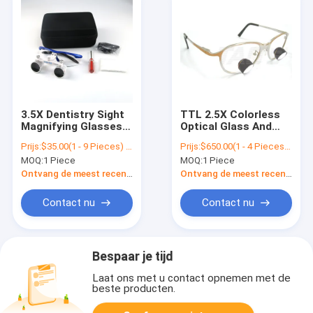
3.5X Dentistry Sight
TTL 2.5X Colorless
Magnifying Glasses
Optical Glass And
Dental Medical
Titanium
Prijs:
$35.00(1 - 9 Pieces) $24.00(10 - 99 Pieces) $18.00(>=100 Pieces)
Prijs:
$650.00(1 - 4 Pieces) $600.00(>=5 Pieces)
Surgical Loupes
Magnification
MOQ:
1 Piece
MOQ:
1 Piece
Customized Dental
Surgical Loupes
Ontvang de meest recente Prijs
Ontvang de meest recente Prijs
Glass
Contact nu
Contact nu
Bespaar je tijd
Laat ons met u contact opnemen met de
beste producten.