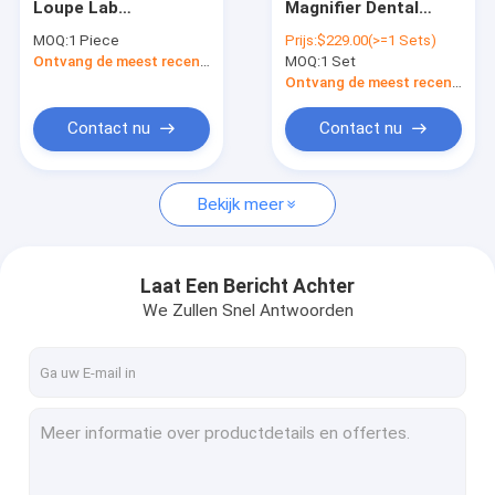
Loupe Lab
Magnifier Dental
Ophthalmische chirurgische microscoop
Magnifying Glasses
Surgical Loupes Port
MOQ:
1 Piece
Prijs:
$229.00(>=1 Sets)
Magnifier Plastic
Magnifying Dental
Digitale chirurgische microscoop
Ontvang de meest recente Prijs
MOQ:
1 Set
Medical Binocular
Medical Binocular
Dental Magnifier
Unit
Ontvang de meest recente Prijs
Dental Surgery
Contact nu
Contact nu
Bekijk meer
Laat Een Bericht Achter
We Zullen Snel Antwoorden