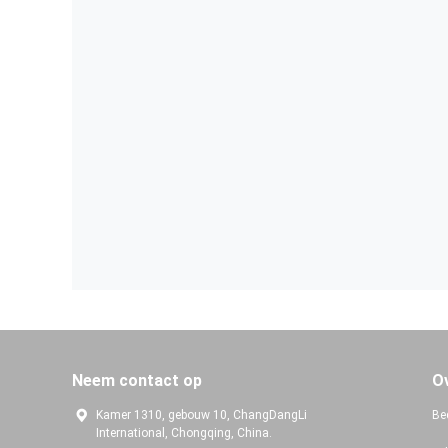
Neem contact op
O
Kamer 1310, gebouw 10, ChangDangLi
Bed
International, Chongqing, China.